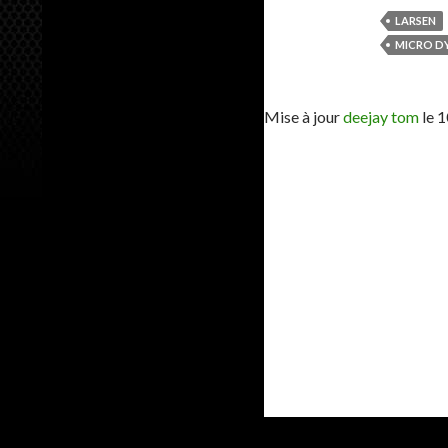
LARSEN
MICRO D
Mise à jour
deejay tom
le
1