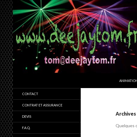
ALLER AU
Recherche
deejaytom.fr
ANIMATIO
animation DJ-sonorisation-
CONTACT
évènement
CONTRAT ET ASSURANCE
Archives 
DEVIS
Quelques c
F.A.Q.