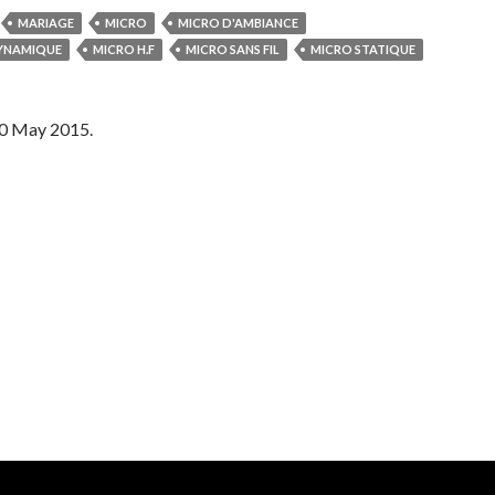
MARIAGE
MICRO
MICRO D'AMBIANCE
YNAMIQUE
MICRO H.F
MICRO SANS FIL
MICRO STATIQUE
0 May 2015
.