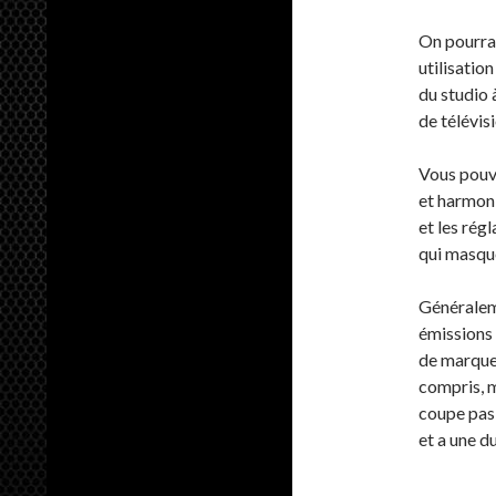
On pourrai
utilisatio
du studio 
de télévis
Vous pouve
et harmoni
et les rég
qui masque
Généraleme
émissions 
de marque
compris, ma
coupe pas 
et a une d