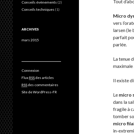
Tout d’abo
Conseils évènements
(2)
Conseils techniques
(1)
Micro dyn
vers l’ora
ARCHIVES
larsen (le 
parfait po
mars 2015
parlée.
La tenue d
_________________________________
maximale à
Connexion
Flux
RSS
des articles
Il existe 
RSS
des commentaires
Site de WordPress-FR
Le
micro s
dans la sal
fragile à 
tomber so
micro fila
in-extremi