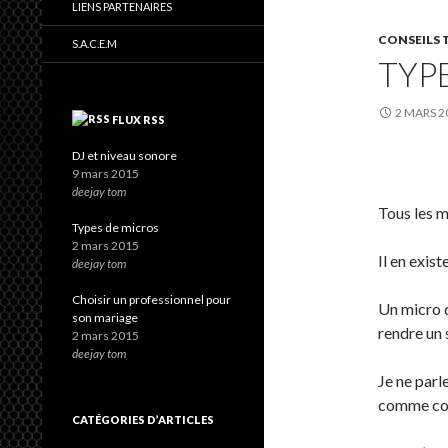
LIENS PARTENAIRES
CONSEILS
S.A.C.E.M
TYP
2 MARS 2
FLUX RSS
DJ et niveau sonore
9 mars 2015
deejay tom
Tous les m
Types de micros
2 mars 2015
Il en exist
deejay tom
Choisir un professionnel pour
Un micro 
son mariage
rendre un 
2 mars 2015
deejay tom
Je ne parle
comme cor
CATÉGORIES D’ARTICLES