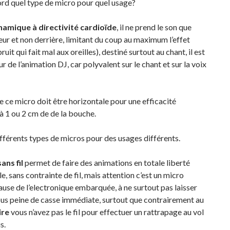
rd quel type de micro pour quel usage?
amique à directivité cardioïde
, il ne prend le son que
teur et non derrière, limitant du coup au maximum l’effet
bruit qui fait mal aux oreilles), destiné surtout au chant, il est
ur de l’animation DJ, car polyvalent sur le chant et sur la voix
e ce micro doit être horizontale pour une efficacité
 1 ou 2 cm de de la bouche.
différents types de micros pour des usages différents.
ans fil
permet de faire des animations en totale liberté
le, sans contrainte de fil, mais attention c’est un micro
cause de l’electronique embarquée, à ne surtout pas laisser
us peine de casse immédiate, surtout que contrairement au
ire
vous n’avez pas le fil pour effectuer un rattrapage au vol
s.